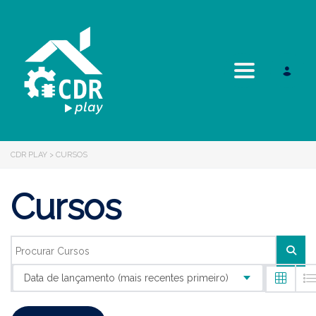
Toggle navi
CDR PLAY
>
CURSOS
Cursos
Data de lançamento (mais recentes primeiro)