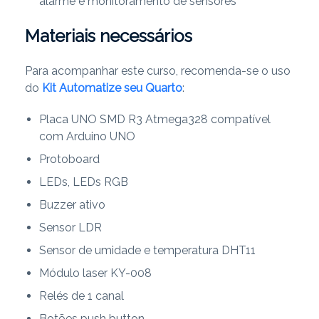
alarme e monitoramento de sensores
Materiais necessários
Para acompanhar este curso, recomenda-se o uso
do
Kit Automatize seu Quarto
:
Placa UNO SMD R3 Atmega328 compatível
com Arduino UNO
Protoboard
LEDs, LEDs RGB
Buzzer ativo
Sensor LDR
Sensor de umidade e temperatura DHT11
Módulo laser KY-008
Relés de 1 canal
Botões push button