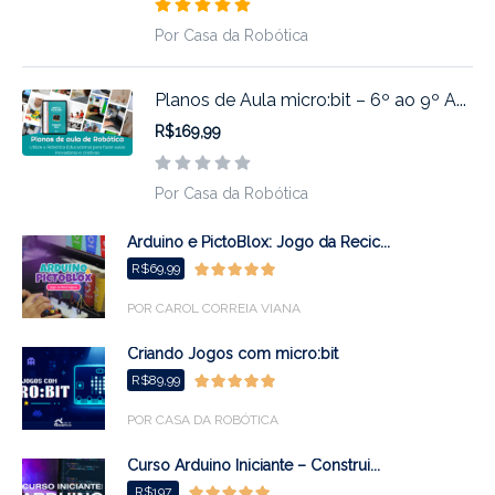
Por Casa da Robótica
Planos de Aula micro:bit – 6º ao 9º A...
R$169,99
Por Casa da Robótica
Arduino e PictoBlox: Jogo da Recic...
R$69,99
POR CAROL CORREIA VIANA
Criando Jogos com micro:bit
R$89,99
POR CASA DA ROBÓTICA
Curso Arduino Iniciante – Construi...
R$197