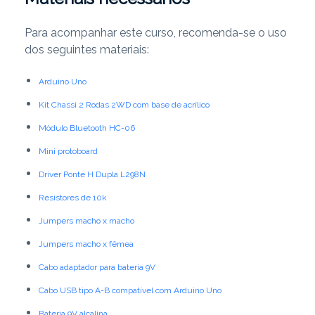
Para acompanhar este curso, recomenda-se o uso
dos seguintes materiais:
Arduino Uno
Kit Chassi 2 Rodas 2WD com base de acrílico
Módulo Bluetooth HC-06
Mini protoboard
Driver Ponte H Dupla L298N
Resistores de 10k
Jumpers macho x macho
Jumpers macho x fêmea
Cabo adaptador para bateria 9V
Cabo USB tipo A-B compatível com Arduino Uno
Bateria 9V alcalina